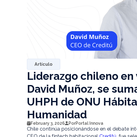
Artículo
Liderazgo chileno en 
David Muñoz, se suma
UHPH de ONU Hábitat 
Humanidad
February 3, 2026
Por
Portal Innova
Chile continúa posicionándose en el debate in
CEO de la fintech habitacional
Creditú
, fue se