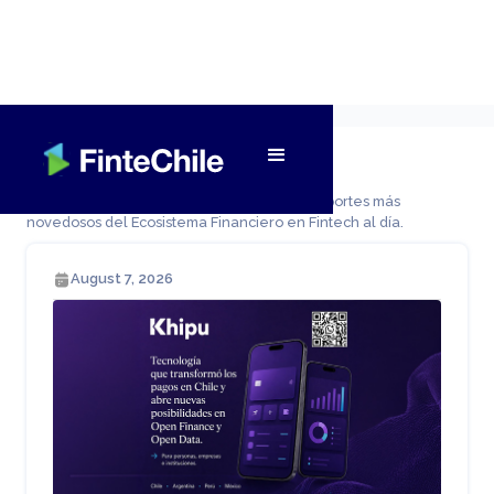
Slide 1 of 2.
Fintech al día
Revisa las noticias, artículos, normativas y reportes más
novedosos del Ecosistema Financiero en Fintech al día.
August 7, 2026