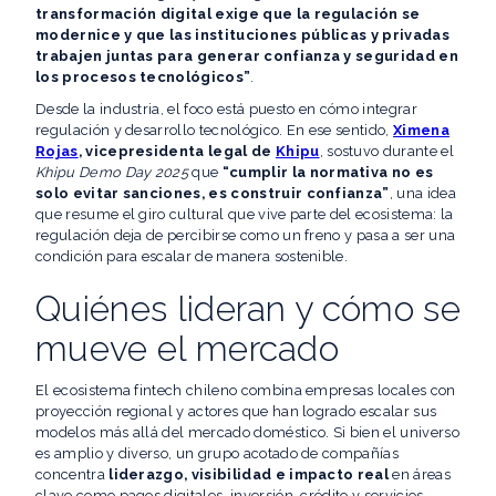
transformación digital exige que la regulación se
modernice y que las instituciones públicas y privadas
trabajen juntas para generar confianza y seguridad en
los procesos tecnológicos”
.
Desde la industria, el foco está puesto en cómo integrar
regulación y desarrollo tecnológico. En ese sentido,
Ximena
Rojas
, vicepresidenta legal de
Khipu
, sostuvo durante el
Khipu Demo Day 2025
que
“cumplir la normativa no es
solo evitar sanciones, es construir confianza”
, una idea
que resume el giro cultural que vive parte del ecosistema: la
regulación deja de percibirse como un freno y pasa a ser una
condición para escalar de manera sostenible.
Quiénes lideran y cómo se
mueve el mercado
El ecosistema fintech chileno combina empresas locales con
proyección regional y actores que han logrado escalar sus
modelos más allá del mercado doméstico. Si bien el universo
es amplio y diverso, un grupo acotado de compañías
concentra
liderazgo, visibilidad e impacto real
en áreas
clave como pagos digitales, inversión, crédito y servicios