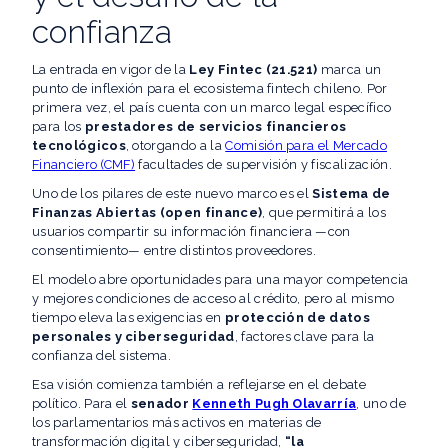
confianza
La entrada en vigor de la
Ley Fintec (21.521)
marca un
punto de inflexión para el ecosistema fintech chileno. Por
primera vez, el país cuenta con un marco legal específico
para los
prestadores de servicios financieros
tecnológicos
, otorgando a la
Comisión para el Mercado
Financiero (CMF)
facultades de supervisión y fiscalización.
Uno de los pilares de este nuevo marco es el
Sistema de
Finanzas Abiertas (open finance)
, que permitirá a los
usuarios compartir su información financiera —con
consentimiento— entre distintos proveedores.
El modelo abre oportunidades para una mayor competencia
y mejores condiciones de acceso al crédito, pero al mismo
tiempo eleva las exigencias en
protección de datos
personales y ciberseguridad
, factores clave para la
confianza del sistema.
Esa visión comienza también a reflejarse en el debate
político. Para el
senador
Kenneth Pugh Olavarría
, uno de
los parlamentarios más activos en materias de
transformación digital y ciberseguridad,
“la