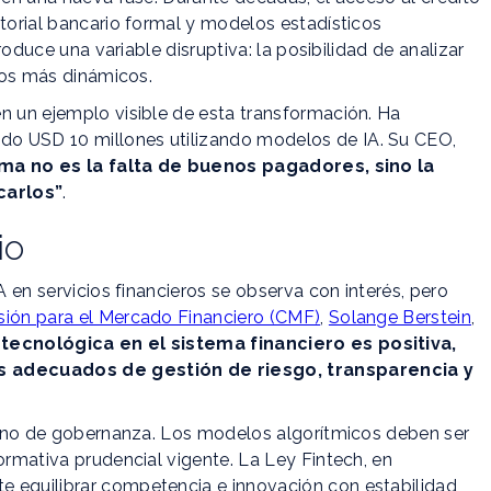
storial bancario formal y modelos estadísticos
troduce una variable disruptiva: la posibilidad de analizar
ivos más dinámicos.
n un ejemplo visible de esta transformación. Ha
o USD 10 millones utilizando modelos de IA. Su CEO,
ma no es la falta de buenos pagadores, sino la
carlos”
.
io
A en servicios financieros se observa con interés, pero
ión para el Mercado Financiero (CMF)
,
Solange Berstein
,
 tecnológica en el sistema financiero es positiva,
s adecuados de gestión de riesgo, transparencia y
 sino de gobernanza. Los modelos algorítmicos deben ser
ormativa prudencial vigente. La Ley Fintech, en
e equilibrar competencia e innovación con estabilidad