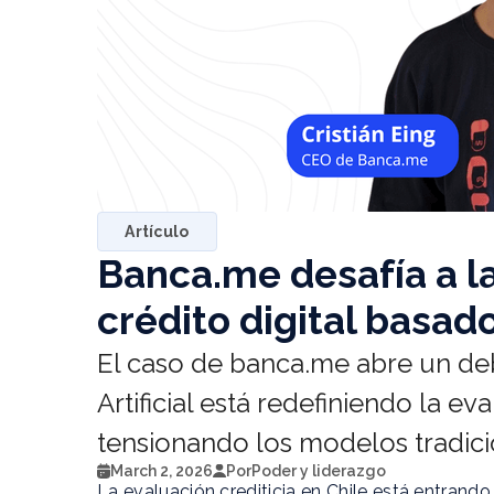
Artículo
Banca.me desafía a la
crédito digital basado
El caso de banca.me abre un deb
Artificial está redefiniendo la ev
tensionando los modelos tradici
March 2, 2026
Por
Poder y liderazgo
La evaluación crediticia en Chile está entrand