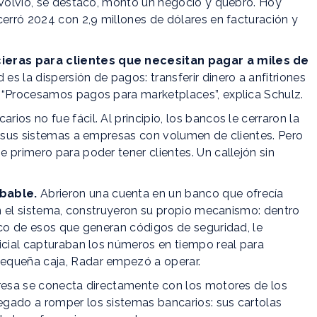
 Volvió, se destacó, montó un negocio y quebró. Hoy
cerró 2024 con 2,9 millones de dólares en facturación y
ieras para clientes que necesitan pagar a miles de
 es la dispersión de pagos: transferir dinero a anfitriones
 “Procesamos pagos para marketplaces”, explica Schulz.
os no fue fácil. Al principio, los bancos le cerraron la
n sus sistemas a empresas con volumen de clientes. Pero
 primero para poder tener clientes. Un callejón sin
bable.
Abrieron una cuenta en un banco que ofrecía
 en el sistema, construyeron su propio mecanismo: dentro
ico de esos que generan códigos de seguridad, le
icial capturaban los números en tiempo real para
equeña caja, Radar empezó a operar.
presa se conecta directamente con los motores de los
gado a romper los sistemas bancarios: sus cartolas