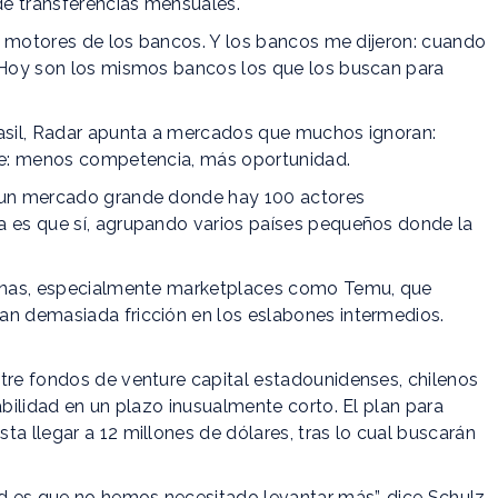
 de transferencias mensuales.
los motores de los bancos. Y los bancos me dijeron: cuando
. Hoy son los mismos bancos los que los buscan para
rasil, Radar apunta a mercados que muchos ignoran:
ple: menos competencia, más oportunidad.
a un mercado grande donde hay 100 actores
a es que sí, agrupando varios países pequeños donde la
chinas, especialmente marketplaces como Temu, que
an demasiada fricción en los eslabones intermedios.
tre fondos de venture capital estadounidenses, chilenos
abilidad en un plazo inusualmente corto. El plan para
a llegar a 12 millones de dólares, tras lo cual buscarán
 es que no hemos necesitado levantar más”, dice Schulz.