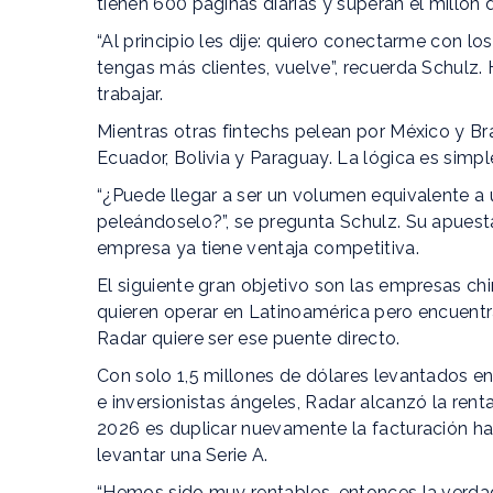
tienen 600 páginas diarias y superan el millón
“Al principio les dije: quiero conectarme con 
tengas más clientes, vuelve”, recuerda Schulz
trabajar.
Mientras otras fintechs pelean por México y B
Ecuador, Bolivia y Paraguay. La lógica es sim
“¿Puede llegar a ser un volumen equivalente 
peleándoselo?”, se pregunta Schulz. Su apuest
empresa ya tiene ventaja competitiva.
El siguiente gran objetivo son las empresas 
quieren operar en Latinoamérica pero encuentr
Radar quiere ser ese puente directo.
Con solo 1,5 millones de dólares levantados en
e inversionistas ángeles, Radar alcanzó la rent
2026 es duplicar nuevamente la facturación hast
levantar una Serie A.
“Hemos sido muy rentables, entonces la verdad