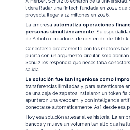
A Herbert Schulz lo echaron de la universidad.
lidera Radar, una fintech fundada en 2022 que 
proyecta llegar a 12 millones en 2026.
La empresa
automatiza operaciones financ
personas simultáneamente.
Su especialidad
de Airbnb o creadores de contenido de TikTok.
Conectarse directamente con los motores bancari
puerta con un argumento circular: solo abriría
Schulz les respondía que necesitaba conectarse
salida.
La solución fue tan ingeniosa como impro
transferencias ilimitadas y, para autenticarse
de una caja de zapatos instalaron un token fís
apuntaron una webcam, y con inteligencia artif
conectarse automáticamente. Así, desde esa p
Hoy esa solución artesanal es historia. La em
bancos y mueve un volumen tan alto que ha lle