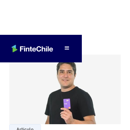
< Volver a Fintech al día
Artículo