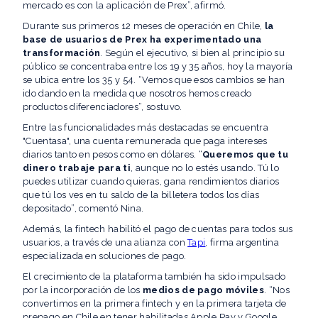
mercado es con la aplicación de Prex”, afirmó.
Durante sus primeros 12 meses de operación en Chile,
la
base de usuarios de Prex ha experimentado una
transformación
. Según el ejecutivo, si bien al principio su
público se concentraba entre los 19 y 35 años, hoy la mayoría
se ubica entre los 35 y 54. “Vemos que esos cambios se han
ido dando en la medida que nosotros hemos creado
productos diferenciadores”, sostuvo.
Entre las funcionalidades más destacadas se encuentra
"Cuentasa", una cuenta remunerada que paga intereses
diarios tanto en pesos como en dólares. “
Queremos que tu
dinero trabaje para ti
, aunque no lo estés usando. Tú lo
puedes utilizar cuando quieras, gana rendimientos diarios
que tú los ves en tu saldo de la billetera todos los días
depositado”, comentó Nina.
Además, la fintech habilitó el pago de cuentas para todos sus
usuarios, a través de una alianza con
Tapi
, firma argentina
especializada en soluciones de pago.
El crecimiento de la plataforma también ha sido impulsado
por la incorporación de los
medios de pago móviles
. “Nos
convertimos en la primera fintech y en la primera tarjeta de
prepago en Chile en tener habilitadas Apple Pay y Google