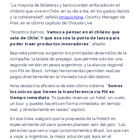
“La mayoría de billeteras y bancos están enfocados en el
chileno que vive en Chile, en su día a día, en los gastos diarios
y la cotidianidad", señaló
Ignacio Nina
, Country Manager de
Prex, en el último capítulo de Chócale Live.
“Nosotros dijimos: ‘
Vamos a pensar en el chileno que
sale de Chile’. Y que esa sea la punta de lanza para
poder traer productos innovadores
”, añadió.
Bajo esta premisa surgieron los principales desarrollos de la
compañía: la tarjeta de prepago, que permite solicitar una
segunda versión en pesos argentinos, y la alianza regional
con PIX en Brasil. Ambas herramientas permiten realizar
pagos directamente en la moneda local del destino.
Nina destacó la eficiencia de este último sistema. “
Somos
los únicos que tienen la transferencia vía PIX en
tiempo inmediato
. Tú puedes reservar un hotel, un vuelo,
un tour, y puedes hacerlo en forma inmediata, en tiempo
real, y directamente en reales", explicó.
En esa línea, aseguró que la propuesta de la fintech es
especialmente útil para quienes planean salir del país. “Las
personas que van a viajar próximamente a Brasil, los que van
a viajar a Argentina, la mejor solución por lejos en el