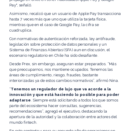
Pay", señaló.
Asimismo, recalcó que un usuario de Apple Pay transacciona
hasta 7 veces más que uno que utiliza la tarjeta física,
mientras que en el caso de Google Pay, la cifra se
cuadruplica.
Con normativas de autenticación reforzada, ley antifraude,
legislación sobre protección de datos personales y un
Sistema de Finanzas Abiertas (SFA) aun en discusión, el
escenario regulatorio en Chile ha sido desafiante.
Desde Prex, sin embargo, aseguran estar preparados. “Más
que preocuparnos, nos mantiene ocupados. Tenemos las
áreas de cumplimiento, riesgo, fraudes, bastante
interiorizadas ya de estos cambios normativos”, afirmó Nina.
“
Tenemos un regulador de lujo
que va acorde a la
innovación y que está haciendo lo posible para poder
adaptarse
. Siempre está solicitando a todos los que somos
parte del ecosistema hacer consultas, sugerencias,
recomendaciones”, agregó el ejecutivo, destacando la
apertura de la autoridad y la colaboración entre actores del
mundo fintech.
En este contexto y para su segundo año de operaciones en