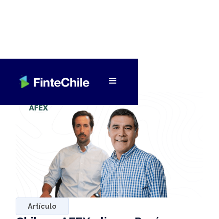
< Volver a Fintech al día
Artículo