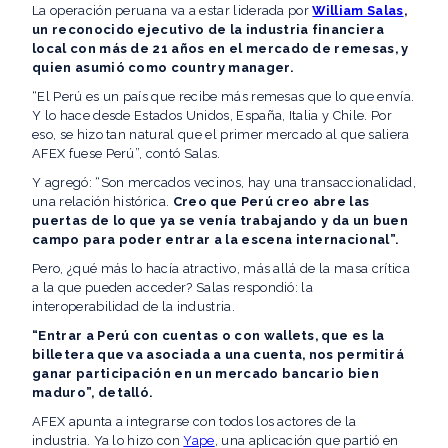
La operación peruana va a estar liderada por
William Salas
,
un reconocido ejecutivo de la industria financiera
local con más de 21 años en el mercado de remesas, y
quien asumió como country manager.
“El Perú es un país que recibe más remesas que lo que envía.
Y lo hace desde Estados Unidos, España, Italia y Chile. Por
eso, se hizo tan natural que el primer mercado al que saliera
AFEX fuese Perú”, contó Salas.
Y agregó: “Son mercados vecinos, hay una transaccionalidad,
una relación histórica.
Creo que Perú creo abre las
puertas de lo que ya se venía trabajando y da un buen
campo para poder entrar a la escena internacional”.
Pero, ¿qué más lo hacía atractivo, más allá de la masa crítica
a la que pueden acceder? Salas respondió: la
interoperabilidad de la industria.
“Entrar a Perú con cuentas o con wallets, que es la
billetera que va asociada a una cuenta, nos permitirá
ganar participación en un mercado bancario bien
maduro”, detalló.
AFEX apunta a integrarse con todos los actores de la
industria. Ya lo hizo con
Yape
, una aplicación que partió en